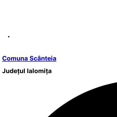
Comuna Scânteia
Județul
Ialomița