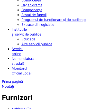
Conducerea
Organigrama
Componența
Statul de funcții
Programul de funcționare și de audiențe
Extrase din legislație
Instituțiile
și serviciile publice
Educația
Alte servicii publice
Servicii
online
Nomenclatura
stradală
Monitorul
Oficial Local
Prima pagină
Noutăți
Furnizori
Achiziție (2)