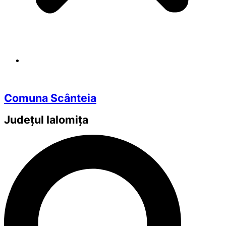
Comuna Scânteia
Județul
Ialomița