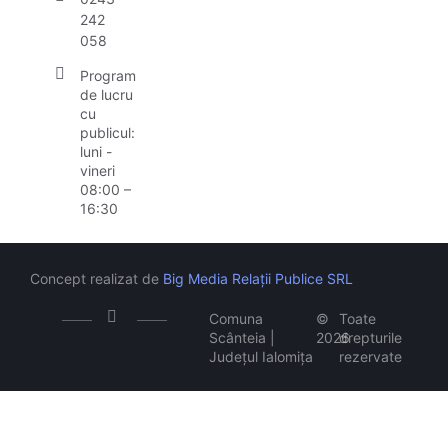
242
058
Program
de lucru
cu
publicul:
luni -
vineri
08:00 –
16:30
Concept realizat de
Big Media Relații Publice SRL
Comuna
©
Toate
Scânteia |
2026
drepturile
Județul Ialomița
rezervate