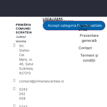
LOCALIZARE
Acest conținut este blocat până când acceptați categoria corespunzătoare de cookie-uri.
PRIMĂRIA
Accept categoria Funcționalitate
LINKURI
COMUNEI
UTILE
SCÂNTEIA
Prezentare
Județul
generală
Ialomița
Str.
Contact
Stefan
Cel
Termeni și
Mare, nr.
condiții
46, Satul
Scânteia,
927210
contact@primariascanteia.ro
0243
242
058
0243