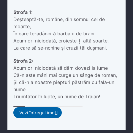
Strofa 1:
Deșteaptă-te, române, din somnul cel de
moarte,
În care te-adânciră barbarii de tirani!
Acum ori niciodată, croiește-ți altă soarte,
La care să se-nchine și cruzii tăi dușmani.
Strofa 2:
Acum ori niciodată să dăm dovezi la lume
Că-n aste mâni mai curge un sânge de roman,
Și că-n a noastre piepturi păstrăm cu fală-un
nume
Triumfător în lupte, un nume de Traian!
Vezi întregul imn