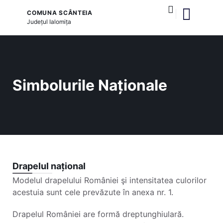
COMUNA SCÂNTEIA
Județul
Ialomița
și serviciile publice
Simbolurile Naționale
Drapelul național
Modelul drapelului României şi intensitatea culorilor
acestuia sunt cele prevăzute în anexa nr. 1.
Drapelul României are formă dreptunghiulară.