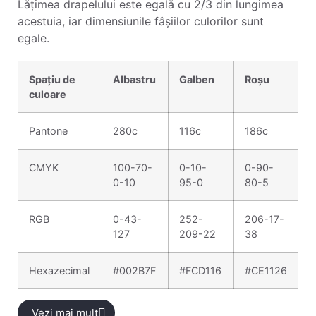
Lățimea drapelului este egală cu 2/3 din lungimea
acestuia, iar dimensiunile fâșiilor culorilor sunt
egale.
Spațiu de
Albastru
Galben
Roșu
culoare
Pantone
280c
116c
186c
CMYK
100-70-
0-10-
0-90-
0-10
95-0
80-5
RGB
0-43-
252-
206-17-
127
209-22
38
Hexazecimal
#002B7F
#FCD116
#CE1126
Vezi mai mult