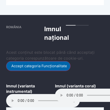
ROMÂNIA
Imnul
național
Acest conținut este blocat până când acceptați
categoria corespunzătoare de cookie-uri.
Accept categoria Funcționalitate
Imnul (varianta
Imnul (varianta coral)
instrumental)