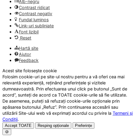
Alb-negru
Contrast ridicat
Contrast negativ
Fundal luminos
Link-uri subliniate
Font lizibil
Reset
Hartă site
Ajutor
Feedback
Acest site folosește cookie
Folosim cookie-uri pe site-ul nostru pentru a vă oferi cea mai
relevantă experiență, reținând preferințele și vizitele
dumneavoastră. Prin efectuarea unui click pe butonul „Sunt de
acord”, sunteți de acord ca TOATE cookie-urile să fie utilizate.
De asemenea, puteți să refuzați cookie-urile opționale prin
apăsarea butonului „Refuz”. Prin continuarea accesării sau
utilizării Site-ului web vă exprimați acordul cu privire la
Termeni și
Condiții
.
Accept TOATE
Resping opționale
Preferințe
🍪