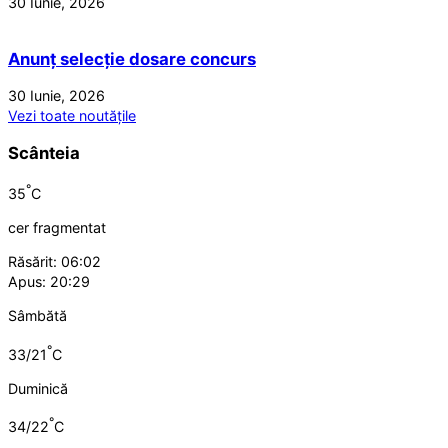
30 Iunie, 2026
Anunț selecție dosare concurs
30 Iunie, 2026
Vezi toate noutățile
Scânteia
°
35
C
cer fragmentat
Răsărit: 06:02
Apus: 20:29
Sâmbătă
°
33/21
C
Duminică
°
34/22
C