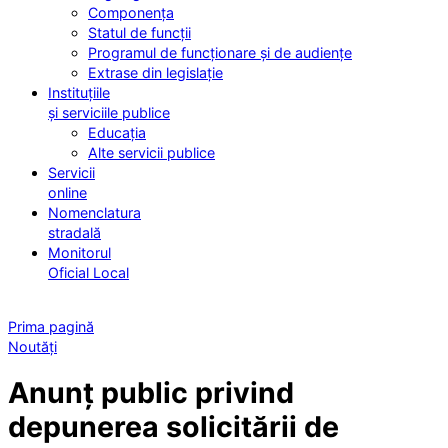
Componența
Statul de funcții
Programul de funcționare și de audiențe
Extrase din legislație
Instituțiile
și serviciile publice
Educația
Alte servicii publice
Servicii
online
Nomenclatura
stradală
Monitorul
Oficial Local
Prima pagină
Noutăți
Anunț public privind
depunerea solicitării de