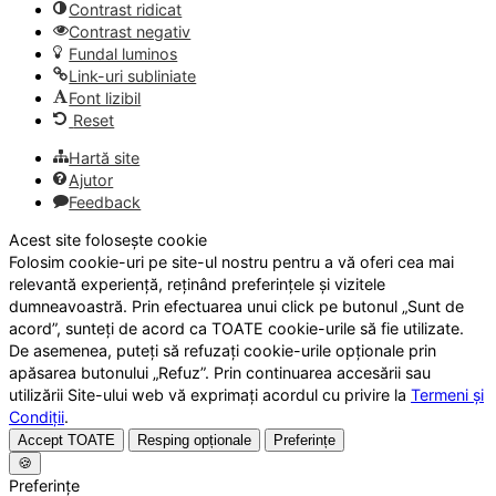
Contrast ridicat
Contrast negativ
Fundal luminos
Link-uri subliniate
Font lizibil
Reset
Hartă site
Ajutor
Feedback
Acest site folosește cookie
Folosim cookie-uri pe site-ul nostru pentru a vă oferi cea mai
relevantă experiență, reținând preferințele și vizitele
dumneavoastră. Prin efectuarea unui click pe butonul „Sunt de
acord”, sunteți de acord ca TOATE cookie-urile să fie utilizate.
De asemenea, puteți să refuzați cookie-urile opționale prin
apăsarea butonului „Refuz”. Prin continuarea accesării sau
utilizării Site-ului web vă exprimați acordul cu privire la
Termeni și
Condiții
.
Accept TOATE
Resping opționale
Preferințe
🍪
Preferințe