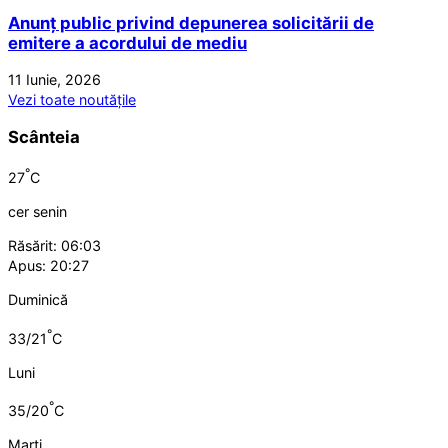
Anunț public privind depunerea solicitării de
emitere a acordului de mediu
11 Iunie, 2026
Vezi toate noutățile
Scânteia
°
27
C
cer senin
Răsărit: 06:03
Apus: 20:27
Duminică
°
33/21
C
Luni
°
35/20
C
Marți