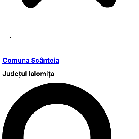
Comuna Scânteia
Județul
Ialomița