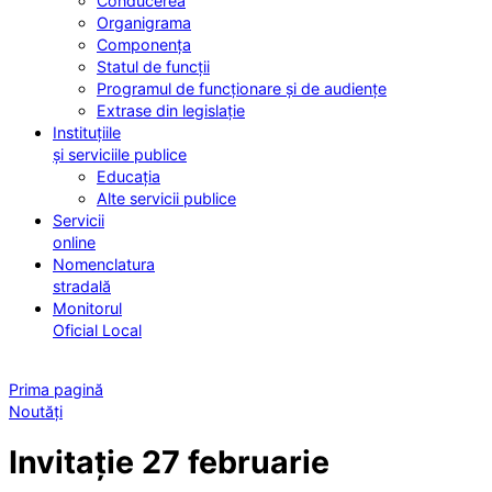
Conducerea
Organigrama
Componența
Statul de funcții
Programul de funcționare și de audiențe
Extrase din legislație
Instituțiile
și serviciile publice
Educația
Alte servicii publice
Servicii
online
Nomenclatura
stradală
Monitorul
Oficial Local
Prima pagină
Noutăți
Invitație 27 februarie