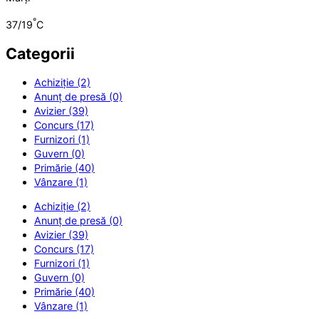
°
37/19
C
Categorii
Achiziție (2)
Anunț de presă (0)
Avizier (39)
Concurs (17)
Furnizori (1)
Guvern (0)
Primărie (40)
Vânzare (1)
Achiziție (2)
Anunț de presă (0)
Avizier (39)
Concurs (17)
Furnizori (1)
Guvern (0)
Primărie (40)
Vânzare (1)