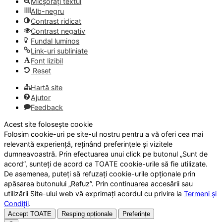
Micșorați textul
Alb-negru
Contrast ridicat
Contrast negativ
Fundal luminos
Link-uri subliniate
Font lizibil
Reset
Hartă site
Ajutor
Feedback
Acest site folosește cookie
Folosim cookie-uri pe site-ul nostru pentru a vă oferi cea mai
relevantă experiență, reținând preferințele și vizitele
dumneavoastră. Prin efectuarea unui click pe butonul „Sunt de
acord”, sunteți de acord ca TOATE cookie-urile să fie utilizate.
De asemenea, puteți să refuzați cookie-urile opționale prin
apăsarea butonului „Refuz”. Prin continuarea accesării sau
utilizării Site-ului web vă exprimați acordul cu privire la
Termeni și
Condiții
.
Accept TOATE
Resping opționale
Preferințe