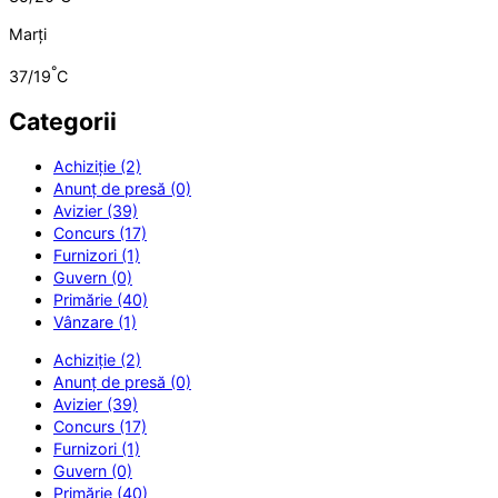
Marți
°
37/19
C
Categorii
Achiziție (2)
Anunț de presă (0)
Avizier (39)
Concurs (17)
Furnizori (1)
Guvern (0)
Primărie (40)
Vânzare (1)
Achiziție (2)
Anunț de presă (0)
Avizier (39)
Concurs (17)
Furnizori (1)
Guvern (0)
Primărie (40)