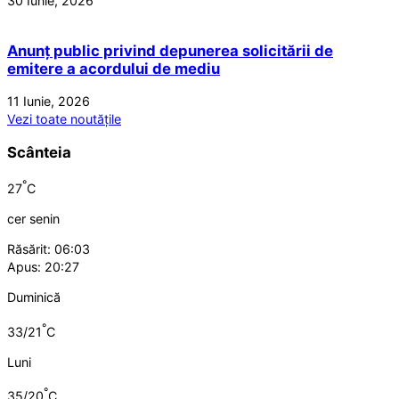
30 Iunie, 2026
Anunț public privind depunerea solicitării de
emitere a acordului de mediu
11 Iunie, 2026
Vezi toate noutățile
Scânteia
°
27
C
cer senin
Răsărit: 06:03
Apus: 20:27
Duminică
°
33/21
C
Luni
°
35/20
C