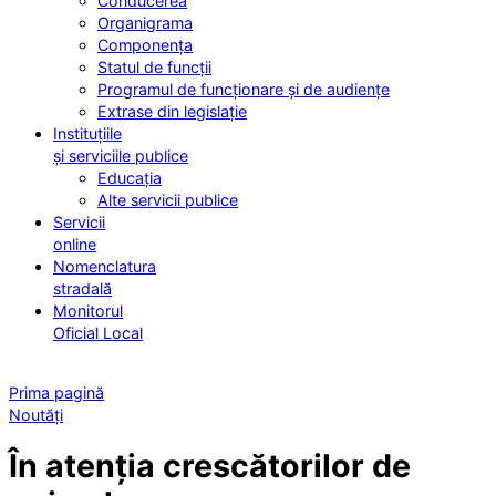
Conducerea
Organigrama
Componența
Statul de funcții
Programul de funcționare și de audiențe
Extrase din legislație
Instituțiile
și serviciile publice
Educația
Alte servicii publice
Servicii
online
Nomenclatura
stradală
Monitorul
Oficial Local
Prima pagină
Noutăți
În atenția crescătorilor de