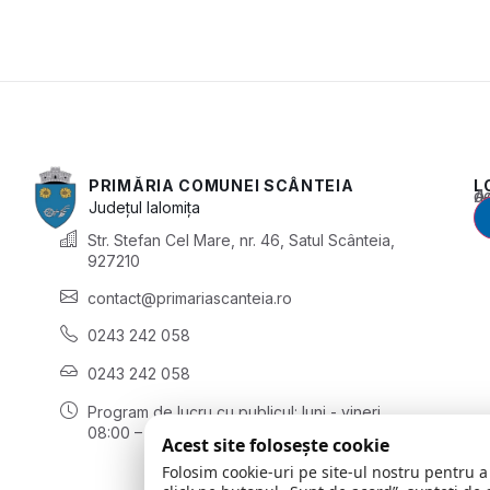
PRIMĂRIA COMUNEI SCÂNTEIA
L
Acest conținu
Județul
Ialomița
Str. Stefan Cel Mare, nr. 46, Satul Scânteia,
927210
contact@primariascanteia.ro
0243 242 058
0243 242 058
Program de lucru cu publicul:
luni - vineri
08:00 – 16:30
Acest site folosește cookie
Folosim cookie-uri pe site-ul nostru pentru a