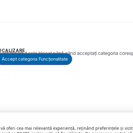
OCALIZARE
t este blocat până când acceptați categoria corespunzătoare de cookie-uri.
Accept categoria Funcționalitate
 vă oferi cea mai relevantă experiență, reținând preferințele și vi