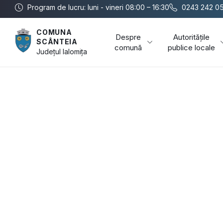
Program de lucru: luni - vineri 08:00 – 16:30
0243 242 0
COMUNA
Despre
Autoritățile
SCÂNTEIA
comună
publice locale
Județul
Ialomița