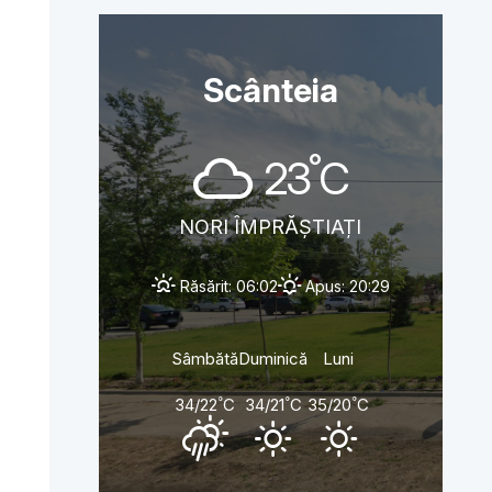
Scânteia
°
23
C
NORI ÎMPRĂȘTIAȚI
Răsărit: 06:02
Apus: 20:29
Sâmbătă
Duminică
Luni
°
°
°
34/22
C
34/21
C
35/20
C