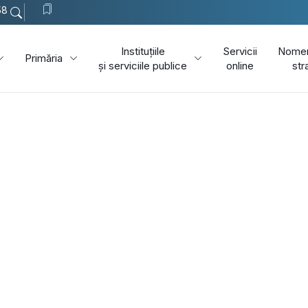
58
Instituțiile
Servicii
Nomen
Primăria
și serviciile publice
online
str