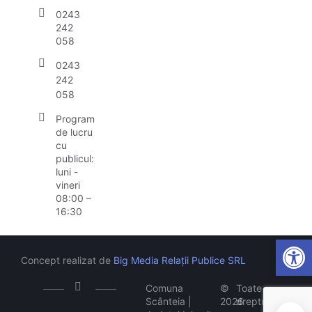
0243
242
058
0243
242
058
Program
de lucru
cu
publicul:
luni -
vineri
08:00 –
16:30
Open
Concept realizat de
Big Media Relații Publice SRL
Comuna
©
Toate
Scânteia |
2026
drepturile