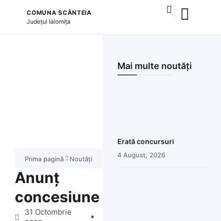
COMUNA SCÂNTEIA
Județul
Ialomița
și serviciile publice
Mai multe noutăți
Erată concursuri
4 August, 2026
Prima pagină
Noutăți
Anunț
concesiune
31 Octombrie