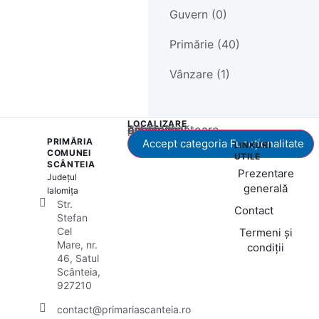
Guvern (0)
Primărie (40)
Vânzare (1)
LOCALIZARE
Acest conținut este blocat până când acceptați categoria corespunzătoare de cookie-uri.
PRIMĂRIA
Accept categoria Funcționalitate
LINKURI
COMUNEI
UTILE
SCÂNTEIA
Prezentare
Județul
generală
Ialomița
Str.
Contact
Stefan
Cel
Termeni și
Mare, nr.
condiții
46, Satul
Scânteia,
927210
contact@primariascanteia.ro