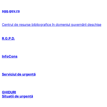
sgg.gov.ro
Centrul de resurse bibliografice în domeniul guvernării deschise
R.G.P.D.
InfoCons
Serviciul de urgență
GHIDURI
Situații de urgență