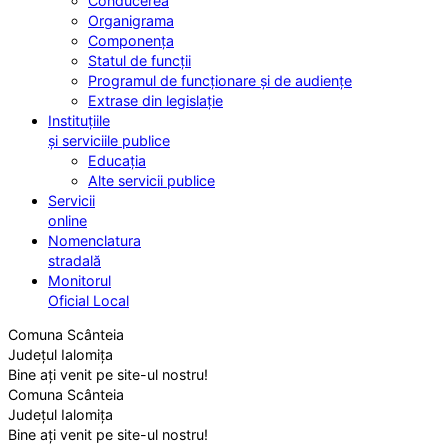
Conducerea
Organigrama
Componența
Statul de funcții
Programul de funcționare și de audiențe
Extrase din legislație
Instituțiile
și serviciile publice
Educația
Alte servicii publice
Servicii
online
Nomenclatura
stradală
Monitorul
Oficial Local
Comuna Scânteia
Județul Ialomița
Bine ați venit pe site-ul nostru!
Comuna Scânteia
Județul Ialomița
Bine ați venit pe site-ul nostru!