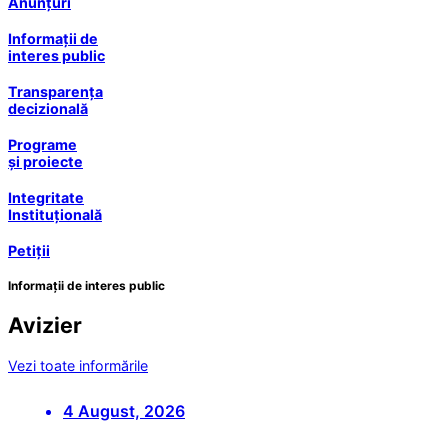
Anunțuri
Informații de
interes public
Transparența
decizională
Programe
și proiecte
Integritate
Instituțională
Petiții
Informații de interes public
Avizier
Vezi toate informările
4 August, 2026