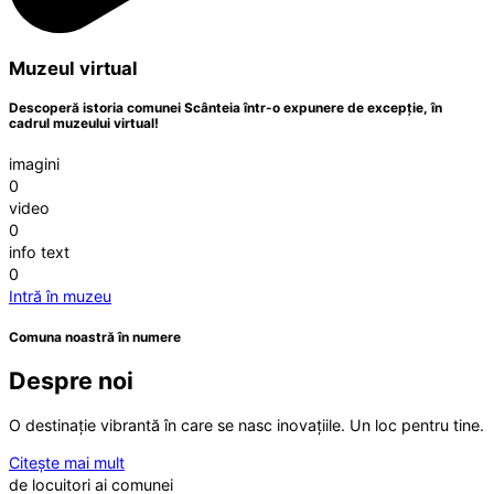
Muzeul virtual
Descoperă istoria comunei Scânteia într-o expunere de excepție, în
cadrul muzeului virtual!
imagini
0
video
0
info text
0
Intră în muzeu
Comuna noastră în numere
Despre noi
O destinație vibrantă în care se nasc inovațiile. Un loc pentru tine.
Citește mai mult
de locuitori ai comunei