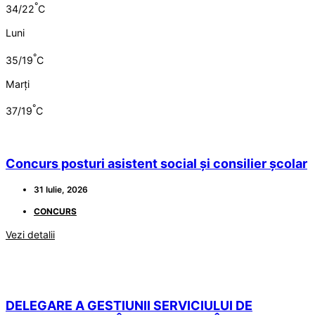
°
34/22
C
Luni
°
35/19
C
Marți
°
37/19
C
Concurs posturi asistent social și consilier școlar
31 Iulie, 2026
CONCURS
Vezi detalii
DELEGARE A GESTIUNII SERVICIULUI DE