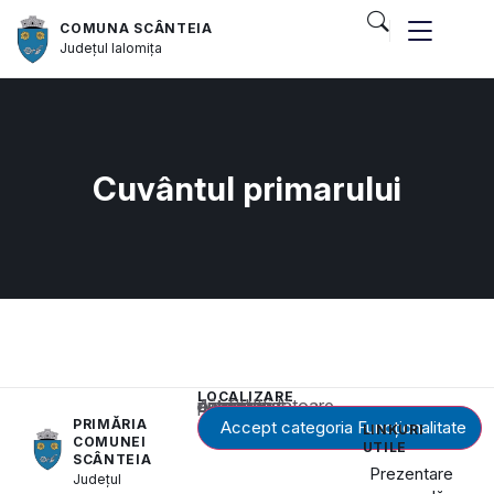
COMUNA SCÂNTEIA
Județul
Ialomița
Cuvântul primarului
LOCALIZARE
Acest conținut este blocat până când acceptați categoria corespunzătoare de cookie-uri.
PRIMĂRIA
Accept categoria Funcționalitate
LINKURI
COMUNEI
UTILE
SCÂNTEIA
Prezentare
Județul