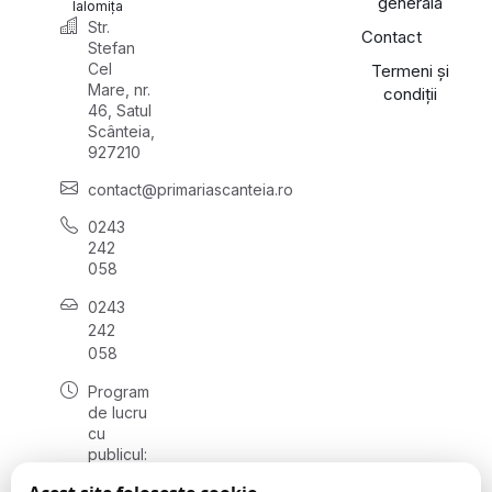
generală
Ialomița
Str.
Contact
Stefan
Cel
Termeni și
Mare, nr.
condiții
46, Satul
Scânteia,
927210
contact@primariascanteia.ro
0243
242
058
0243
242
058
Program
de lucru
cu
publicul:
luni -