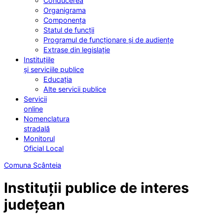
Conducerea
Organigrama
Componența
Statul de funcții
Programul de funcționare și de audiențe
Extrase din legislație
Instituțiile
și serviciile publice
Educația
Alte servicii publice
Servicii
online
Nomenclatura
stradală
Monitorul
Oficial Local
Comuna Scânteia
Instituții publice de interes
județean