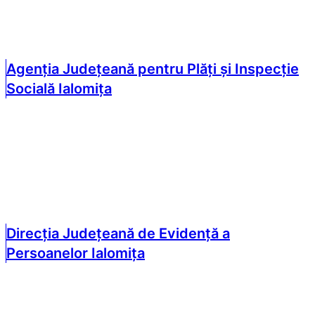
Agenția Județeană pentru Plăți și Inspecție
Socială Ialomița
Direcția Județeană de Evidență a
Persoanelor Ialomița