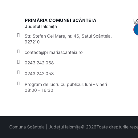
PRIMĂRIA COMUNEI SCÂNTEIA
L
Acest
Județul
Ialomița
Str. Stefan Cel Mare, nr. 46, Satul Scânteia,
927210
contact@primariascanteia.ro
0243 242 058
0243 242 058
Program de lucru cu publicul:
luni - vineri
08:00 – 16:30
Comuna Scânteia | Județul Ialomița
© 2026
Toate drepturile rez