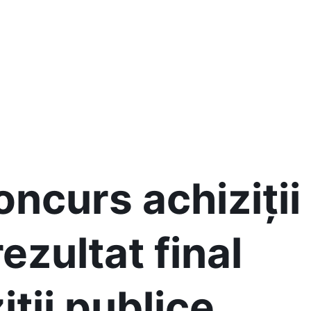
oncurs achiziții
rezultat final
ții publice