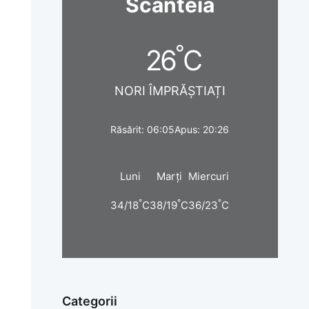
Scânteia
°
26
C
NORI ÎMPRĂȘTIAȚI
Răsărit: 06:05
Apus: 20:26
Luni
Marți
Miercuri
°
°
°
34/18
C
38/19
C
36/23
C
Categorii