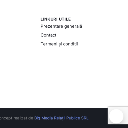
LINKURI UTILE
Prezentare generală
Contact
Termeni și condiții
🍪
oncept realizat de
Big Media Relații Publice SRL