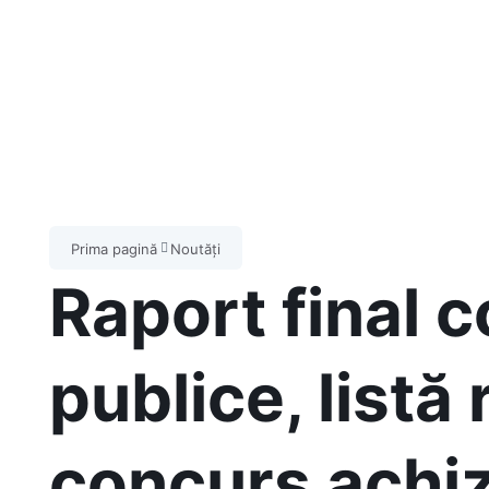
Prima pagină
Noutăți
Raport final c
publice, listă 
concurs achizi