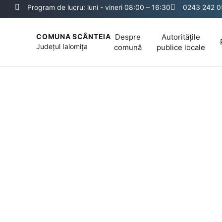
Program de lucru: luni - vineri 08:00 – 16:30
0243 242 
Despre
Autoritățile
COMUNA SCÂNTEIA
Județul
Ialomița
comună
publice locale