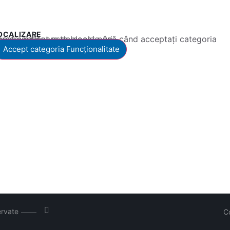
OCALIZARE
 conținut este blocat până când acceptați categoria corespunzătoare de cookie-uri.
Accept categoria Funcționalitate
ervate
C