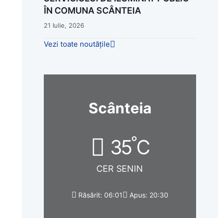
ÎN COMUNA SCÂNTEIA
21 Iulie, 2026
Vezi toate noutățile
Scânteia
°
35
C
CER SENIN
Răsărit: 06:01
Apus: 20:30