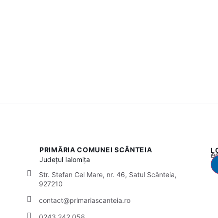
PRIMĂRIA COMUNEI SCÂNTEIA
L
Acest
Județul
Ialomița
Str. Stefan Cel Mare, nr. 46, Satul Scânteia,
927210
contact@primariascanteia.ro
0243 242 058