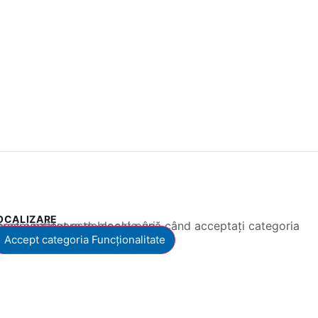
OCALIZARE
 conținut este blocat până când acceptați categoria corespunzătoare de cookie-uri.
Accept categoria Funcționalitate