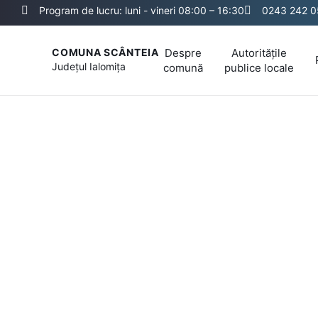
Program de lucru: luni - vineri 08:00 – 16:30
0243 242 
Despre
Autoritățile
COMUNA SCÂNTEIA
Județul
Ialomița
comună
publice locale