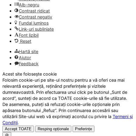
Alb-negru
Contrast ridicat
Contrast negativ
Fundal luminos
Link-uri subliniate
Font lizibil
Reset
Hartă site
Ajutor
Feedback
Acest site folosește cookie
Folosim cookie-uri pe site-ul nostru pentru a vă oferi cea mai
relevantă experiență, reținând preferințele și vizitele
dumneavoastră. Prin efectuarea unui click pe butonul „Sunt de
acord”, sunteți de acord ca TOATE cookie-urile să fie utilizate.
De asemenea, puteți să refuzați cookie-urile opționale prin
apăsarea butonului „Refuz”. Prin continuarea accesării sau
utilizării Site-ului web vă exprimați acordul cu privire la
Termeni și
Condiții
.
Accept TOATE
Resping opționale
Preferințe
🍪