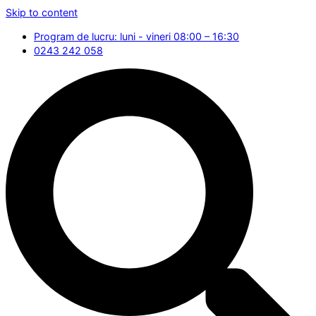
Skip to content
Program de lucru: luni - vineri 08:00 – 16:30
0243 242 058