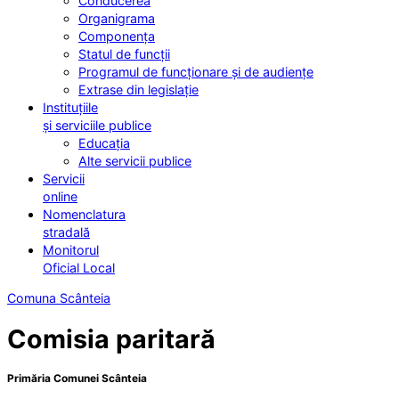
Conducerea
Organigrama
Componența
Statul de funcții
Programul de funcționare și de audiențe
Extrase din legislație
Instituțiile
și serviciile publice
Educația
Alte servicii publice
Servicii
online
Nomenclatura
stradală
Monitorul
Oficial Local
Comuna Scânteia
Comisia paritară
Primăria Comunei Scânteia