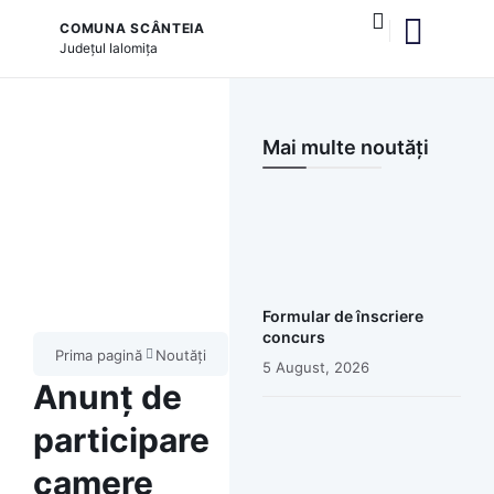
COMUNA SCÂNTEIA
Județul
Ialomița
și serviciile publice
Mai multe noutăți
Formular de înscriere
concurs
Prima pagină
Noutăți
5 August, 2026
Anunț de
participare
camere