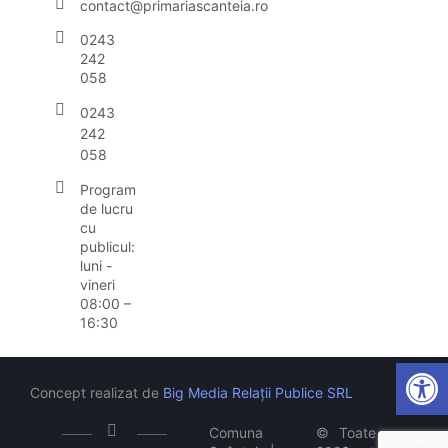
contact@primariascanteia.ro
0243
242
058
0243
242
058
Program
de lucru
cu
publicul:
luni -
vineri
08:00 –
16:30
Open
Concept realizat de
Big Media Relații Publice SRL
Comuna
©
Toate