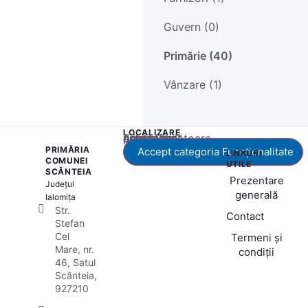
Guvern (0)
Primărie (40)
Vânzare (1)
LOCALIZARE
Acest conținut este blocat până când acceptați categoria corespunzătoare de cookie-uri.
PRIMĂRIA
Accept categoria Funcționalitate
LINKURI
COMUNEI
UTILE
SCÂNTEIA
Prezentare
Județul
generală
Ialomița
Str.
Contact
Stefan
Cel
Termeni și
Mare, nr.
condiții
46, Satul
Scânteia,
927210