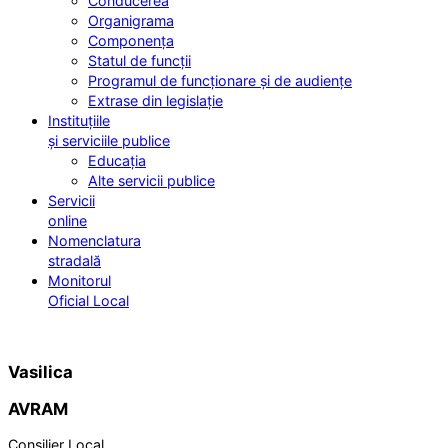
Conducerea
Organigrama
Componența
Statul de funcții
Programul de funcționare și de audiențe
Extrase din legislație
Instituțiile
și serviciile publice
Educația
Alte servicii publice
Servicii
online
Nomenclatura
stradală
Monitorul
Oficial Local
Vasilica
AVRAM
Consilier Local