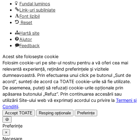
Fundal luminos
Link-uri subliniate
Font lizibil
Reset
Hartă site
Ajutor
Feedback
Acest site folosește cookie
Folosim cookie-uri pe site-ul nostru pentru a vă oferi cea mai
relevantă experiență, reținând preferințele și vizitele
dumneavoastră. Prin efectuarea unui click pe butonul „Sunt de
acord”, sunteți de acord ca TOATE cookie-urile să fie utilizate.
De asemenea, puteți să refuzați cookie-urile opționale prin
apăsarea butonului „Refuz”. Prin continuarea accesării sau
utilizării Site-ului web vă exprimați acordul cu privire la
Termeni și
Condiții
.
Accept TOATE
Resping opționale
Preferințe
🍪
Preferințe
×
Necesare