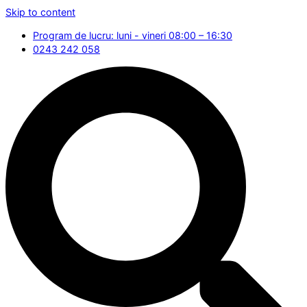
Skip to content
Program de lucru: luni - vineri 08:00 – 16:30
0243 242 058