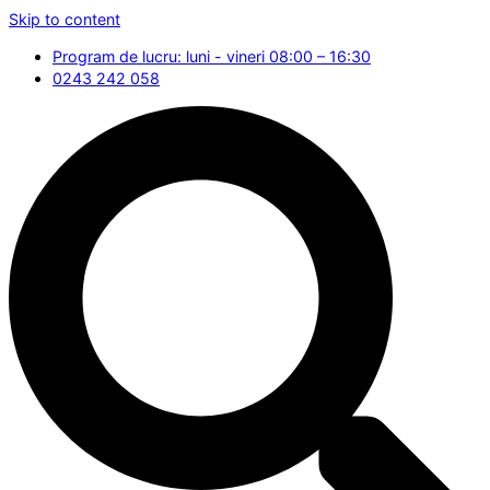
Skip to content
Program de lucru: luni - vineri 08:00 – 16:30
0243 242 058