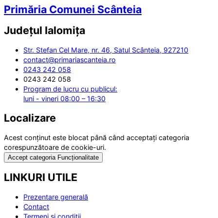
Primăria Comunei Scânteia
Județul
Ialomița
Str. Stefan Cel Mare, nr. 46, Satul Scânteia, 927210
contact@primariascanteia.ro
0243 242 058
0243 242 058
Program de lucru cu publicul:
luni - vineri 08:00 – 16:30
Localizare
Acest conținut este blocat până când acceptați categoria
corespunzătoare de cookie-uri.
Accept categoria Funcționalitate
LINKURI UTILE
Prezentare generală
Contact
Termeni și condiții