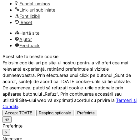
Fundal luminos
Link-uri subliniate
Font lizibil
Reset
Hartă site
Ajutor
Feedback
Acest site folosește cookie
Folosim cookie-uri pe site-ul nostru pentru a vă oferi cea mai
relevantă experiență, reținând preferințele și vizitele
dumneavoastră. Prin efectuarea unui click pe butonul „Sunt de
acord”, sunteți de acord ca TOATE cookie-urile să fie utilizate.
De asemenea, puteți să refuzați cookie-urile opționale prin
apăsarea butonului „Refuz”. Prin continuarea accesării sau
utilizării Site-ului web vă exprimați acordul cu privire la
Termeni și
Condiții
.
Accept TOATE
Resping opționale
Preferințe
🍪
Preferințe
×
Necesare